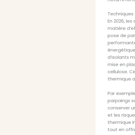
Techniques 
En 2026, les
matière d’ef
pose de pan
performante
énergétiques
d’isolants m
mise en pla
cellulose. 
thermique a
Par exemple
parpaings so
conserver u
et les risqu
thermique i
tout en offr