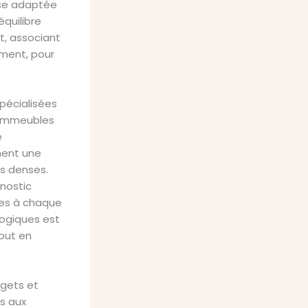
nse adaptée
équilibre
t, associant
ement, pour
spécialisées
d’immeubles
é
ment une
s denses.
nostic
ques à chaque
logiques est
tout en
dgets et
ls aux