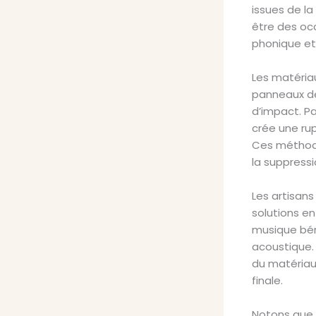
issues de la
être des occ
phonique et
Les matériau
panneaux de
d’impact. Pa
crée une ru
Ces méthode
la suppressi
Les artisan
solutions en
musique béné
acoustique.
du matériau 
finale.
Notons que l