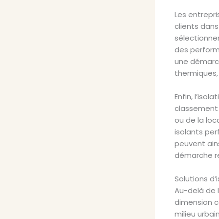
Les entrepr
clients dan
sélectionne
des performa
une démarch
thermiques,
Enfin, l’iso
classement 
ou de la lo
isolants pe
peuvent ain
démarche re
Solutions d’
Au-delà de l
dimension ce
milieu urba