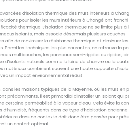
avancées d’isolation thermique des murs intérieurs à Chan
 solutions pour isoler les murs intérieurs à Changé ont franch
ficacité thermique. L’isolation thermique ne se limite plus à 
neaux isolants, mais associe désormais plusieurs couches
s afin de maximiser la résistance thermique et diminuer les
. Parmi les techniques les plus courantes, on retrouve la p
inces multicouches, les panneaux semi-rigides ou rigides, ain
ce d’isolants naturels comme la laine de chanvre ou la ouat
Ces matériaux combinent souvent une haute capacité d’isola
vec un impact environnemental réduit.
, dans les maisons typiques de la Mayenne, où les murs en p
nt prédominants, il est primordial d’installer un isolant qui
ne certaine perméabilité à la vapeur d’eau. Cela évite la c
es d’humidité, fréquents dans ce type d’habitation ancienne. 
ntérieure dans ce contexte doit donc être pensée pour prése
ant un confort optimal.