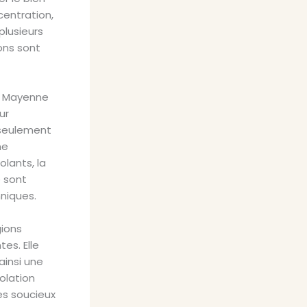
centration,
plusieurs
ons sont
en Mayenne
ur
 seulement
ne
olants, la
e sont
hniques.
gions
es. Elle
ainsi une
solation
es soucieux