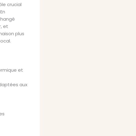
le crucial
 En
 Changé
, et
maison plus
ocal.
hermique et
adaptées aux
es