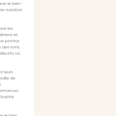
rer le bien-
er isolation
ore les
aériens et
mur porteur
n des sons.
lectifs où
t leurs
salle de
é
formances
ficacité
r le bien