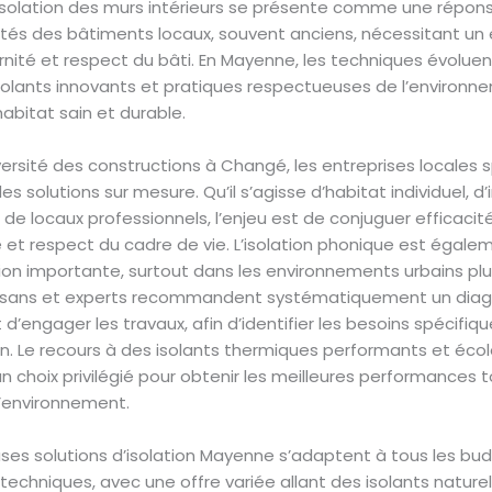
L’isolation des murs intérieurs se présente comme une répo
ités des bâtiments locaux, souvent anciens, nécessitant un 
nité et respect du bâti. En Mayenne, les techniques évoluen
solants innovants et pratiques respectueuses de l’environn
habitat sain et durable.
versité des constructions à Changé, les entreprises locales 
s solutions sur mesure. Qu’il s’agisse d’habitat individuel, 
u de locaux professionnels, l’enjeu est de conjuguer efficacit
 et respect du cadre de vie. L’isolation phonique est égale
on importante, surtout dans les environnements urbains plu
artisans et experts recommandent systématiquement un diag
 d’engager les travaux, afin d’identifier les besoins spécifi
on. Le recours à des isolants thermiques performants et éco
 un choix privilégié pour obtenir les meilleures performances 
l’environnement.
es solutions d’isolation Mayenne s’adaptent à tous les bu
techniques, avec une offre variée allant des isolants nature