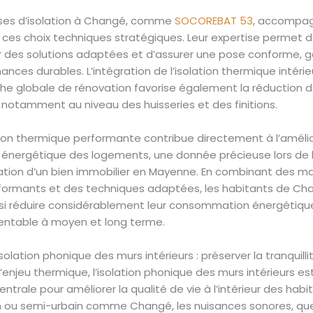
ises d’isolation à Changé, comme
SOCOREBAT 53
, accompag
s ces choix techniques stratégiques. Leur expertise permet 
r des solutions adaptées et d’assurer une pose conforme, g
nces durables. L’intégration de l’isolation thermique intéri
e globale de rénovation favorise également la réduction 
 notamment au niveau des huisseries et des finitions.
lation thermique performante contribue directement à l’améli
énergétique des logements, une donnée précieuse lors de 
cation d’un bien immobilier en Mayenne. En combinant des m
rformants et des techniques adaptées, les habitants de Ch
si réduire considérablement leur consommation énergétiqu
ntable à moyen et long terme.
isolation phonique des murs intérieurs : préserver la tranquil
’enjeu thermique, l’isolation phonique des murs intérieurs es
ntrale pour améliorer la qualité de vie à l’intérieur des habit
in ou semi-urbain comme Changé, les nuisances sonores, que