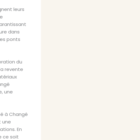
nent leurs
de
arantissant
eure dans
des ponts
oration du
la revente
atériaux
angé
e, une
lité à Changé
t une
ations. En
 ce soit