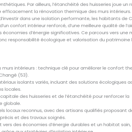
thétiques. Par ailleurs, l’étanchéité des huisseries joue un rô
 efficacement la rénovation thermique des murs intérieurs.
d’investir dans une isolation performante, les habitants de
’un confort intérieur renforcé, d’une meilleure qualité de l’air
s économies d’énergie significatives. Ce parcours vers une 
donc responsabilité écologique et valorisation du patrimoine l
s murs intérieurs : technique clé pour améliorer le confort t
Changé (53).
ériaux isolants variés, incluant des solutions écologiques 
s locales.
apitale des huisseries et de l’étanchéité pour renforcer la
 globale.
els locaux reconnus, avec des artisans qualifiés proposant d
précis et des travaux soignés.
vers des économies d’énergie durables et un habitat sain,
râce aux stratégies d’isolation intérieure.