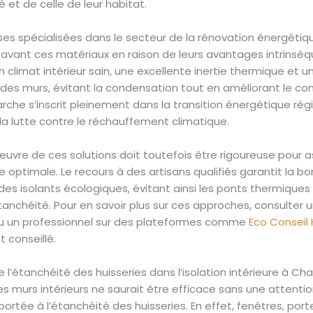
é et de celle de leur habitat.
ises spécialisées dans le secteur de la rénovation énergéti
avant ces matériaux en raison de leurs avantages intrinsèque
n climat intérieur sain, une excellente inertie thermique et 
é des murs, évitant la condensation tout en améliorant le con
che s’inscrit pleinement dans la transition énergétique rég
la lutte contre le réchauffement climatique.
uvre de ces solutions doit toutefois être rigoureuse pour a
optimale. Le recours à des artisans qualifiés garantit la b
des isolants écologiques, évitant ainsi les ponts thermiques 
anchéité. Pour en savoir plus sur ces approches, consulter 
ou un professionnel sur des plateformes comme
Eco Conseil
 conseillé.
de l’étanchéité des huisseries dans l’isolation intérieure à C
des murs intérieurs ne saurait être efficace sans une attenti
 portée à l’étanchéité des huisseries. En effet, fenêtres, por