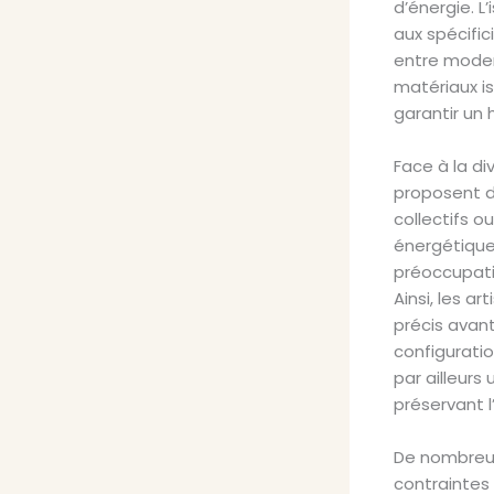
d’énergie. 
aux spécific
entre moder
matériaux i
garantir un 
Face à la di
proposent de
collectifs o
énergétique
préoccupati
Ainsi, les 
précis avant
configurati
par ailleurs
préservant 
De nombreus
contraintes 