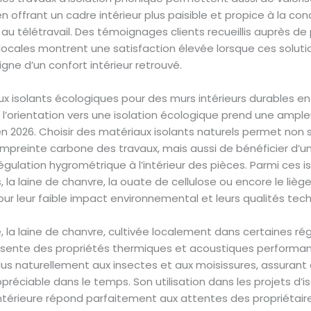
en offrant un cadre intérieur plus paisible et propice à la con
au télétravail. Des témoignages clients recueillis auprès de 
locales montrent une satisfaction élevée lorsque ces soluti
gne d’un confort intérieur retrouvé.
ux isolants écologiques pour des murs intérieurs durables 
l’orientation vers une isolation écologique prend une ample
en 2026. Choisir des matériaux isolants naturels permet non
’empreinte carbone des travaux, mais aussi de bénéficier d’u
égulation hygrométrique à l’intérieur des pièces. Parmi ces is
s, la laine de chanvre, la ouate de cellulose ou encore le lièg
pour leur faible impact environnemental et leurs qualités tec
 la laine de chanvre, cultivée localement dans certaines ré
résente des propriétés thermiques et acoustiques performant
lus naturellement aux insectes et aux moisissures, assurant 
ppréciable dans le temps. Son utilisation dans les projets d’i
ntérieure répond parfaitement aux attentes des propriétair