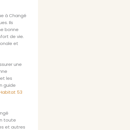
que à Changé
s. Ils
une bonne
fort de vie.
ionale et
ssurer une
onne
et les
un guide
 Habitat 53
hangé
on toute
tes et autres