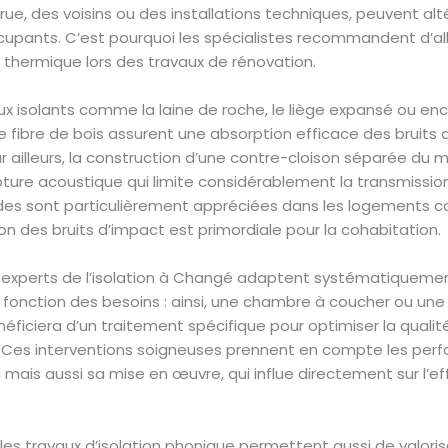
 rue, des voisins ou des installations techniques, peuvent alté
upants. C’est pourquoi les spécialistes recommandent d’alli
 thermique lors des travaux de rénovation.
x isolants comme la laine de roche, le liège expansé ou enc
 fibre de bois assurent une absorption efficace des bruits 
r ailleurs, la construction d’une contre-cloison séparée du 
pture acoustique qui limite considérablement la transmissio
s sont particulièrement appréciées dans les logements col
on des bruits d’impact est primordiale pour la cohabitation.
s experts de l’isolation à Changé adaptent systématiquemen
 fonction des besoins : ainsi, une chambre à coucher ou une 
ficiera d’un traitement spécifique pour optimiser la qualit
 Ces interventions soigneuses prennent en compte les per
mais aussi sa mise en œuvre, qui influe directement sur l’ef
es travaux d’isolation phonique permettent aussi de valorise