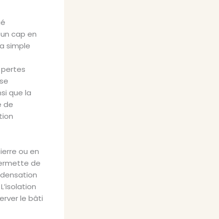
gé
i un cap en
la simple
 pertes
ose
si que la
e de
tion
ierre ou en
 permette de
ondensation
L’isolation
rver le bâti