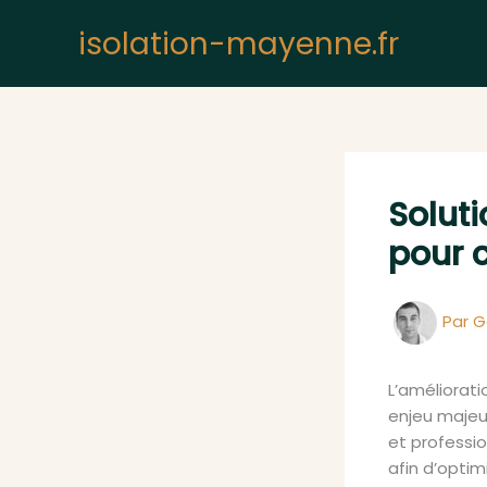
Aller
isolation-mayenne.fr
au
contenu
Soluti
pour 
Par
G
L’améliorat
enjeu majeu
et professio
afin d’optim