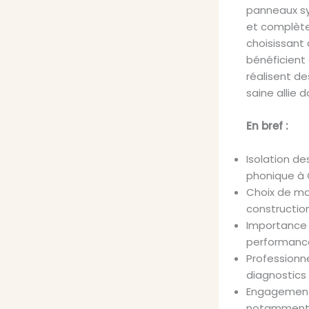
panneaux syn
et complète
choisissant 
bénéficient d
réalisent de
saine allie 
En bref :
Isolation de
phonique à 
Choix de mat
construction
Importance c
performance
Professionn
diagnostics 
Engagement 
notamment g