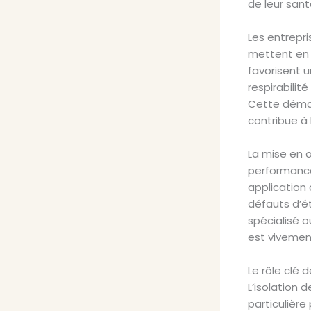
de leur sant
Les entrepr
mettent en 
favorisent u
respirabilit
Cette démar
contribue à 
La mise en œ
performance 
application 
défauts d’ét
spécialisé 
est vivement
Le rôle clé 
L’isolation 
particulière