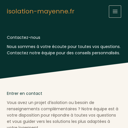
Aller
au
isolation-mayenne.fr
contenu
Contactez-nous
Nous sommes à votre écoute pour toutes vos questions.
Contactez notre équipe pour des conseils personnalisés.
Entrer en contact
Vous avez un projet d’isolation ou besoin de
renseignements complémentaires ? Notre équipe est à
votre disposition pour répondre à toutes vos questions
et vous guider vers les solutions les plus adaptées à
votre logement.