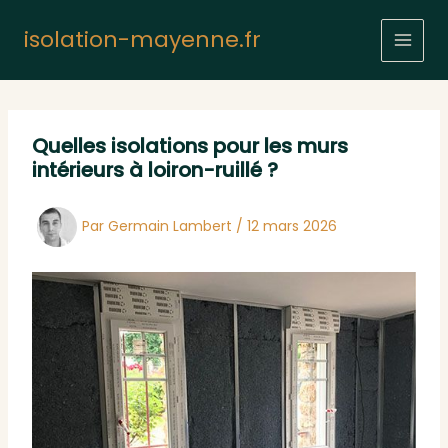
Aller
au
isolation-mayenne.fr
contenu
Quelles isolations pour les murs
intérieurs à loiron-ruillé ?
Par
Germain Lambert
/
12 mars 2026