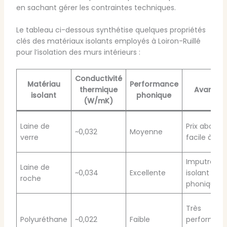
en sachant gérer les contraintes techniques.
Le tableau ci-dessous synthétise quelques propriétés
clés des matériaux isolants employés à Loiron-Ruillé
pour l’isolation des murs intérieurs :
Conductivité
Matériau
Performance
thermique
Avantag
isolant
phonique
(W/mK)
Laine de
Prix abordab
~0,032
Moyenne
verre
facile à pos
Imputrescib
Laine de
~0,034
Excellente
isolant
roche
phonique
Très
Polyuréthane
~0,022
Faible
performan