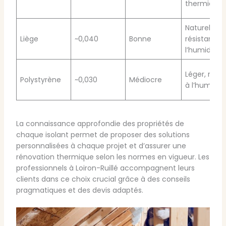
thermique
Naturel,
Liège
~0,040
Bonne
résistant à
l’humidité
Léger, résis
Polystyrène
~0,030
Médiocre
à l’humidit
La connaissance approfondie des propriétés de
chaque isolant permet de proposer des solutions
personnalisées à chaque projet et d’assurer une
rénovation thermique selon les normes en vigueur. Les
professionnels à Loiron-Ruillé accompagnent leurs
clients dans ce choix crucial grâce à des conseils
pragmatiques et des devis adaptés.